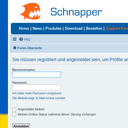
Home
|
News
|
Produkte
|
Download
|
Bestellen
|
Support-Fo
FAQ
Foren-Übersicht
Sie müssen registriert und angemeldet sein, um Profile 
Benutzername:
Passwort:
Ich habe mein Passwort vergessen
Die Aktivierungs-E-Mail erneut senden
Angemeldet bleiben
Meinen Online-Status während dieser Sitzung verbergen