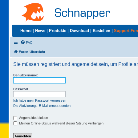
Home
|
News
|
Produkte
|
Download
|
Bestellen
|
Support-Fo
FAQ
Foren-Übersicht
Sie müssen registriert und angemeldet sein, um Profile 
Benutzername:
Passwort:
Ich habe mein Passwort vergessen
Die Aktivierungs-E-Mail erneut senden
Angemeldet bleiben
Meinen Online-Status während dieser Sitzung verbergen