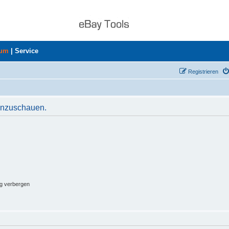
rum
|
Service
Registrieren
 anzuschauen.
ng verbergen