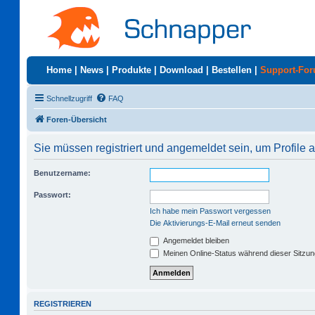
Home
|
News
|
Produkte
|
Download
|
Bestellen
|
Support-Fo
Schnellzugriff
FAQ
Foren-Übersicht
Sie müssen registriert und angemeldet sein, um Profile
Benutzername:
Passwort:
Ich habe mein Passwort vergessen
Die Aktivierungs-E-Mail erneut senden
Angemeldet bleiben
Meinen Online-Status während dieser Sitzu
REGISTRIEREN