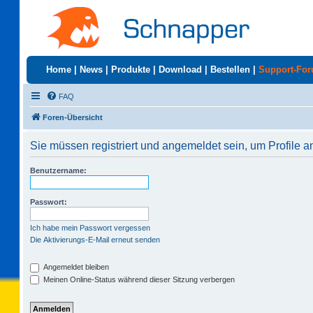
Home
|
News
|
Produkte
|
Download
|
Bestellen
|
Support-Fo
FAQ
Foren-Übersicht
Sie müssen registriert und angemeldet sein, um Profile 
Benutzername:
Passwort:
Ich habe mein Passwort vergessen
Die Aktivierungs-E-Mail erneut senden
Angemeldet bleiben
Meinen Online-Status während dieser Sitzung verbergen