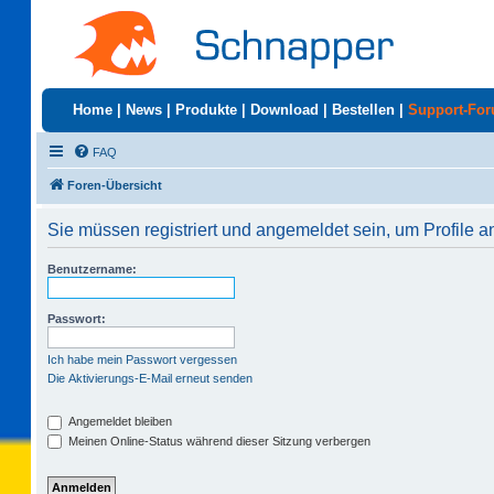
Home
|
News
|
Produkte
|
Download
|
Bestellen
|
Support-Fo
FAQ
Foren-Übersicht
Sie müssen registriert und angemeldet sein, um Profile 
Benutzername:
Passwort:
Ich habe mein Passwort vergessen
Die Aktivierungs-E-Mail erneut senden
Angemeldet bleiben
Meinen Online-Status während dieser Sitzung verbergen