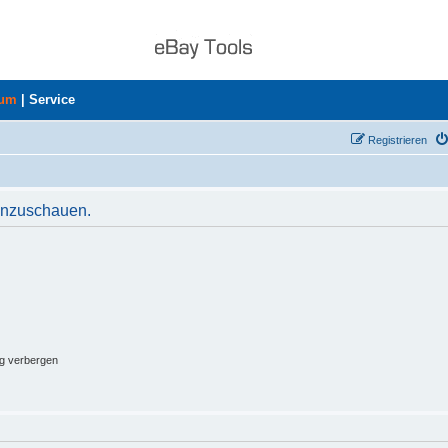
rum
|
Service
Registrieren
 anzuschauen.
ng verbergen