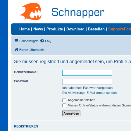
Home
|
News
|
Produkte
|
Download
|
Bestellen
|
Support-Fo
Schnellzugriff
FAQ
Foren-Übersicht
Sie müssen registriert und angemeldet sein, um Profile
Benutzername:
Passwort:
Ich habe mein Passwort vergessen
Die Aktivierungs-E-Mail erneut senden
Angemeldet bleiben
Meinen Online-Status während dieser Sitzu
REGISTRIEREN