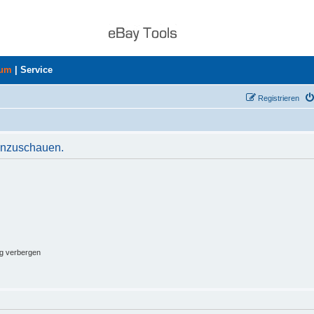
rum
|
Service
Registrieren
 anzuschauen.
ng verbergen