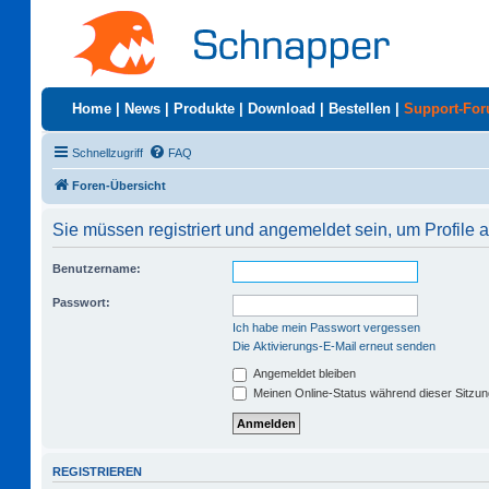
Home
|
News
|
Produkte
|
Download
|
Bestellen
|
Support-Fo
Schnellzugriff
FAQ
Foren-Übersicht
Sie müssen registriert und angemeldet sein, um Profile
Benutzername:
Passwort:
Ich habe mein Passwort vergessen
Die Aktivierungs-E-Mail erneut senden
Angemeldet bleiben
Meinen Online-Status während dieser Sitzu
REGISTRIEREN