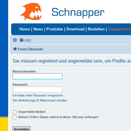
Home
|
News
|
Produkte
|
Download
|
Bestellen
|
Support-Fo
FAQ
Foren-Übersicht
Sie müssen registriert und angemeldet sein, um Profile 
Benutzername:
Passwort:
Ich habe mein Passwort vergessen
Die Aktivierungs-E-Mail erneut senden
Angemeldet bleiben
Meinen Online-Status während dieser Sitzung verbergen