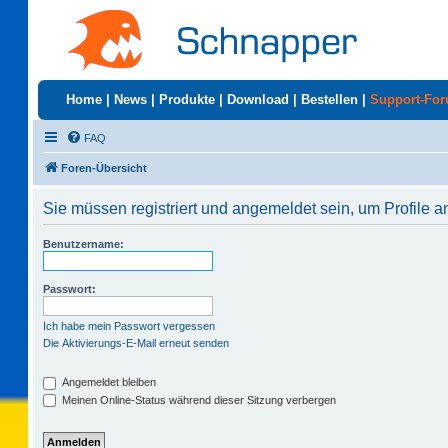
Home
|
News
|
Produkte
|
Download
|
Bestellen
|
Support-Fo
FAQ
Foren-Übersicht
Sie müssen registriert und angemeldet sein, um Profile 
Benutzername:
Passwort:
Ich habe mein Passwort vergessen
Die Aktivierungs-E-Mail erneut senden
Angemeldet bleiben
Meinen Online-Status während dieser Sitzung verbergen