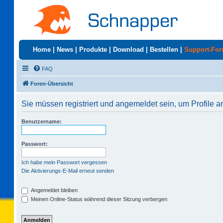
Home
|
News
|
Produkte
|
Download
|
Bestellen
|
Support-Fo
FAQ
Foren-Übersicht
Sie müssen registriert und angemeldet sein, um Profile 
Benutzername:
Passwort:
Ich habe mein Passwort vergessen
Die Aktivierungs-E-Mail erneut senden
Angemeldet bleiben
Meinen Online-Status während dieser Sitzung verbergen