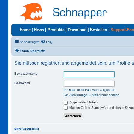
Home
|
News
|
Produkte
|
Download
|
Bestellen
|
Support-Fo
Schnellzugriff
FAQ
Foren-Übersicht
Sie müssen registriert und angemeldet sein, um Profile
Benutzername:
Passwort:
Ich habe mein Passwort vergessen
Die Aktivierungs-E-Mail erneut senden
Angemeldet bleiben
Meinen Online-Status während dieser Sitzu
REGISTRIEREN