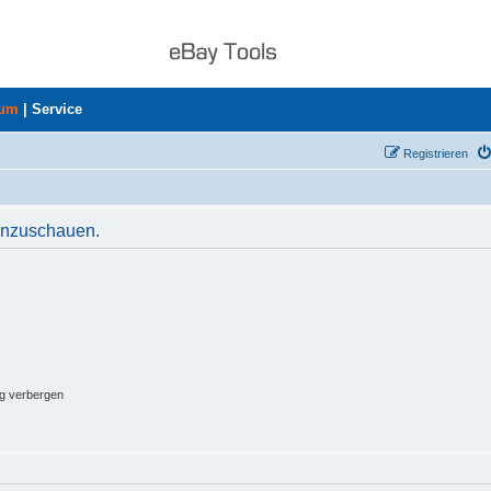
rum
|
Service
Registrieren
 anzuschauen.
ng verbergen