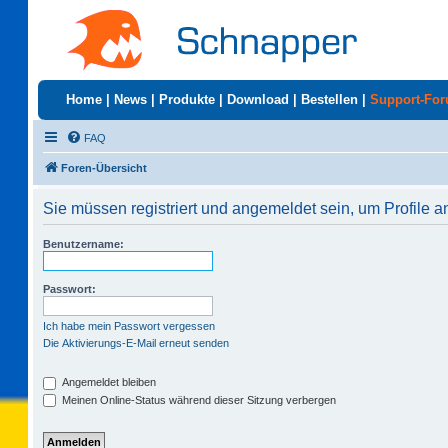
Home
|
News
|
Produkte
|
Download
|
Bestellen
|
Support-Fo
FAQ
Foren-Übersicht
Sie müssen registriert und angemeldet sein, um Profile 
Benutzername:
Passwort:
Ich habe mein Passwort vergessen
Die Aktivierungs-E-Mail erneut senden
Angemeldet bleiben
Meinen Online-Status während dieser Sitzung verbergen