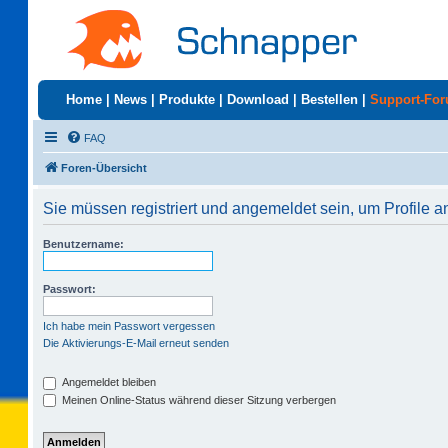
Home
|
News
|
Produkte
|
Download
|
Bestellen
|
Support-Fo
FAQ
Foren-Übersicht
Sie müssen registriert und angemeldet sein, um Profile 
Benutzername:
Passwort:
Ich habe mein Passwort vergessen
Die Aktivierungs-E-Mail erneut senden
Angemeldet bleiben
Meinen Online-Status während dieser Sitzung verbergen