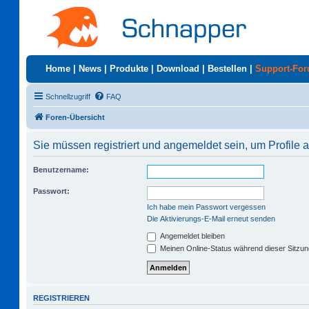
Home
|
News
|
Produkte
|
Download
|
Bestellen
|
Support-Fo
Schnellzugriff
FAQ
Foren-Übersicht
Sie müssen registriert und angemeldet sein, um Profile
Benutzername:
Passwort:
Ich habe mein Passwort vergessen
Die Aktivierungs-E-Mail erneut senden
Angemeldet bleiben
Meinen Online-Status während dieser Sitzu
REGISTRIEREN