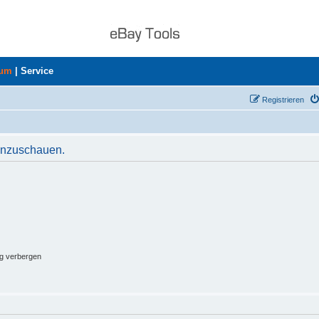
rum
|
Service
Registrieren
 anzuschauen.
ng verbergen