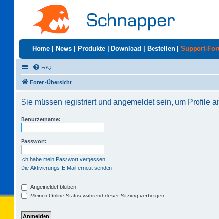
Home
|
News
|
Produkte
|
Download
|
Bestellen
|
Support-Fo
FAQ
Foren-Übersicht
Sie müssen registriert und angemeldet sein, um Profile 
Benutzername:
Passwort:
Ich habe mein Passwort vergessen
Die Aktivierungs-E-Mail erneut senden
Angemeldet bleiben
Meinen Online-Status während dieser Sitzung verbergen