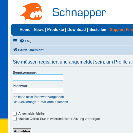
Home
|
News
|
Produkte
|
Download
|
Bestellen
|
Support-Fo
FAQ
Foren-Übersicht
Sie müssen registriert und angemeldet sein, um Profile 
Benutzername:
Passwort:
Ich habe mein Passwort vergessen
Die Aktivierungs-E-Mail erneut senden
Angemeldet bleiben
Meinen Online-Status während dieser Sitzung verbergen