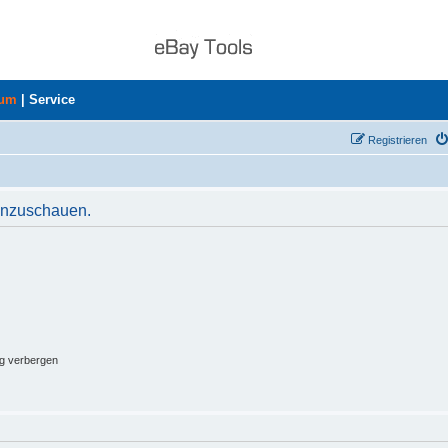
rum
|
Service
Registrieren
 anzuschauen.
ng verbergen