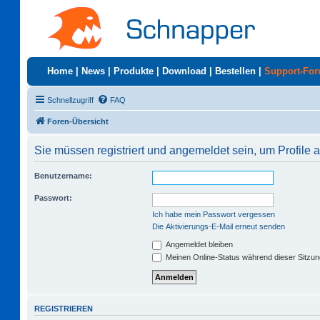
Home
|
News
|
Produkte
|
Download
|
Bestellen
|
Support-Fo
Schnellzugriff
FAQ
Foren-Übersicht
Sie müssen registriert und angemeldet sein, um Profile
Benutzername:
Passwort:
Ich habe mein Passwort vergessen
Die Aktivierungs-E-Mail erneut senden
Angemeldet bleiben
Meinen Online-Status während dieser Sitzu
REGISTRIEREN