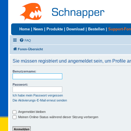
Home
|
News
|
Produkte
|
Download
|
Bestellen
|
Support-Fo
FAQ
Foren-Übersicht
Sie müssen registriert und angemeldet sein, um Profile 
Benutzername:
Passwort:
Ich habe mein Passwort vergessen
Die Aktivierungs-E-Mail erneut senden
Angemeldet bleiben
Meinen Online-Status während dieser Sitzung verbergen