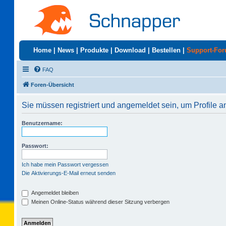
Home
|
News
|
Produkte
|
Download
|
Bestellen
|
Support-Fo
FAQ
Foren-Übersicht
Sie müssen registriert und angemeldet sein, um Profile 
Benutzername:
Passwort:
Ich habe mein Passwort vergessen
Die Aktivierungs-E-Mail erneut senden
Angemeldet bleiben
Meinen Online-Status während dieser Sitzung verbergen