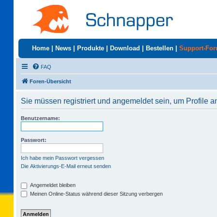
Home
|
News
|
Produkte
|
Download
|
Bestellen
|
Support-Fo
FAQ
Foren-Übersicht
Sie müssen registriert und angemeldet sein, um Profile 
Benutzername:
Passwort:
Ich habe mein Passwort vergessen
Die Aktivierungs-E-Mail erneut senden
Angemeldet bleiben
Meinen Online-Status während dieser Sitzung verbergen