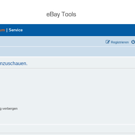
rum
|
Service
Registrieren
 anzuschauen.
ng verbergen