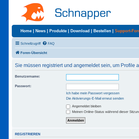
Home
|
News
|
Produkte
|
Download
|
Bestellen
|
Support-Fo
Schnellzugriff
FAQ
Foren-Übersicht
Sie müssen registriert und angemeldet sein, um Profile
Benutzername:
Passwort:
Ich habe mein Passwort vergessen
Die Aktivierungs-E-Mail erneut senden
Angemeldet bleiben
Meinen Online-Status während dieser Sitzu
REGISTRIEREN