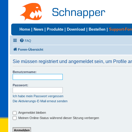
Home
|
News
|
Produkte
|
Download
|
Bestellen
|
Support-Fo
FAQ
Foren-Übersicht
Sie müssen registriert und angemeldet sein, um Profile 
Benutzername:
Passwort:
Ich habe mein Passwort vergessen
Die Aktivierungs-E-Mail erneut senden
Angemeldet bleiben
Meinen Online-Status während dieser Sitzung verbergen