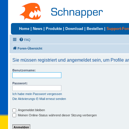
Home
|
News
|
Produkte
|
Download
|
Bestellen
|
Support-Fo
FAQ
Foren-Übersicht
Sie müssen registriert und angemeldet sein, um Profile 
Benutzername:
Passwort:
Ich habe mein Passwort vergessen
Die Aktivierungs-E-Mail erneut senden
Angemeldet bleiben
Meinen Online-Status während dieser Sitzung verbergen