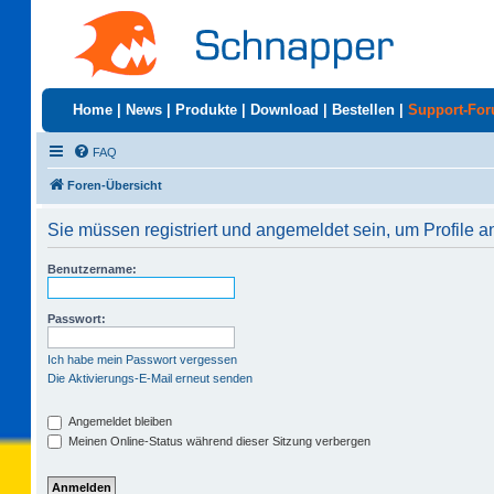
Home
|
News
|
Produkte
|
Download
|
Bestellen
|
Support-Fo
FAQ
Foren-Übersicht
Sie müssen registriert und angemeldet sein, um Profile 
Benutzername:
Passwort:
Ich habe mein Passwort vergessen
Die Aktivierungs-E-Mail erneut senden
Angemeldet bleiben
Meinen Online-Status während dieser Sitzung verbergen