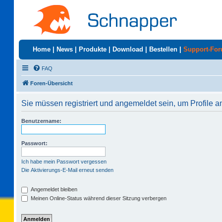
Home
|
News
|
Produkte
|
Download
|
Bestellen
|
Support-Fo
FAQ
Foren-Übersicht
Sie müssen registriert und angemeldet sein, um Profile 
Benutzername:
Passwort:
Ich habe mein Passwort vergessen
Die Aktivierungs-E-Mail erneut senden
Angemeldet bleiben
Meinen Online-Status während dieser Sitzung verbergen