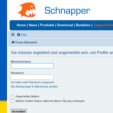
Home
|
News
|
Produkte
|
Download
|
Bestellen
|
Support-Fo
FAQ
Foren-Übersicht
Sie müssen registriert und angemeldet sein, um Profile 
Benutzername:
Passwort:
Ich habe mein Passwort vergessen
Die Aktivierungs-E-Mail erneut senden
Angemeldet bleiben
Meinen Online-Status während dieser Sitzung verbergen