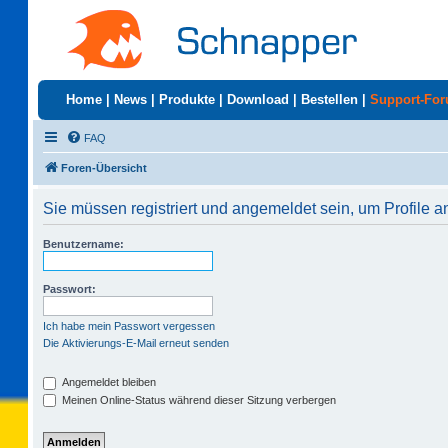
Home
|
News
|
Produkte
|
Download
|
Bestellen
|
Support-Fo
FAQ
Foren-Übersicht
Sie müssen registriert und angemeldet sein, um Profile 
Benutzername:
Passwort:
Ich habe mein Passwort vergessen
Die Aktivierungs-E-Mail erneut senden
Angemeldet bleiben
Meinen Online-Status während dieser Sitzung verbergen