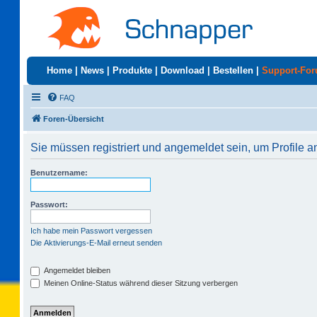
Home
|
News
|
Produkte
|
Download
|
Bestellen
|
Support-Fo
FAQ
Foren-Übersicht
Sie müssen registriert und angemeldet sein, um Profile 
Benutzername:
Passwort:
Ich habe mein Passwort vergessen
Die Aktivierungs-E-Mail erneut senden
Angemeldet bleiben
Meinen Online-Status während dieser Sitzung verbergen