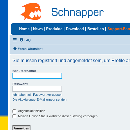
Home
|
News
|
Produkte
|
Download
|
Bestellen
|
Support-Fo
FAQ
Foren-Übersicht
Sie müssen registriert und angemeldet sein, um Profile 
Benutzername:
Passwort:
Ich habe mein Passwort vergessen
Die Aktivierungs-E-Mail erneut senden
Angemeldet bleiben
Meinen Online-Status während dieser Sitzung verbergen