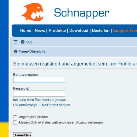
Home
|
News
|
Produkte
|
Download
|
Bestellen
|
Support-Fo
FAQ
Foren-Übersicht
Sie müssen registriert und angemeldet sein, um Profile 
Benutzername:
Passwort:
Ich habe mein Passwort vergessen
Die Aktivierungs-E-Mail erneut senden
Angemeldet bleiben
Meinen Online-Status während dieser Sitzung verbergen