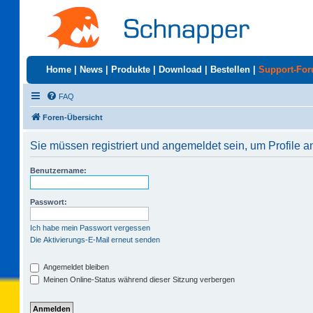
Home
|
News
|
Produkte
|
Download
|
Bestellen
|
Support-Fo
FAQ
Foren-Übersicht
Sie müssen registriert und angemeldet sein, um Profile 
Benutzername:
Passwort:
Ich habe mein Passwort vergessen
Die Aktivierungs-E-Mail erneut senden
Angemeldet bleiben
Meinen Online-Status während dieser Sitzung verbergen