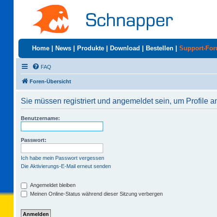
Home
|
News
|
Produkte
|
Download
|
Bestellen
|
Support-Fo
FAQ
Foren-Übersicht
Sie müssen registriert und angemeldet sein, um Profile 
Benutzername:
Passwort:
Ich habe mein Passwort vergessen
Die Aktivierungs-E-Mail erneut senden
Angemeldet bleiben
Meinen Online-Status während dieser Sitzung verbergen