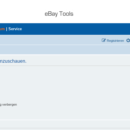
rum
|
Service
Registrieren
 anzuschauen.
ng verbergen