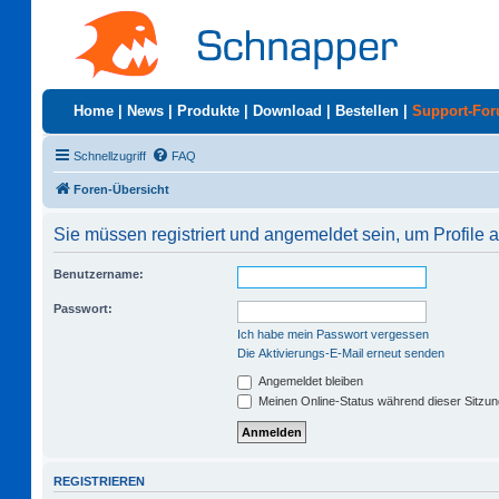
Home
|
News
|
Produkte
|
Download
|
Bestellen
|
Support-Fo
Schnellzugriff
FAQ
Foren-Übersicht
Sie müssen registriert und angemeldet sein, um Profile
Benutzername:
Passwort:
Ich habe mein Passwort vergessen
Die Aktivierungs-E-Mail erneut senden
Angemeldet bleiben
Meinen Online-Status während dieser Sitzu
REGISTRIEREN