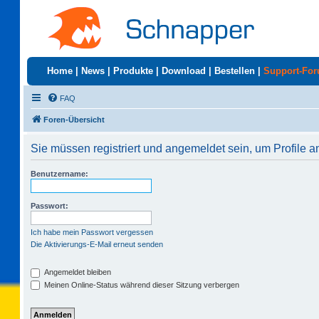
Home
|
News
|
Produkte
|
Download
|
Bestellen
|
Support-Fo
FAQ
Foren-Übersicht
Sie müssen registriert und angemeldet sein, um Profile 
Benutzername:
Passwort:
Ich habe mein Passwort vergessen
Die Aktivierungs-E-Mail erneut senden
Angemeldet bleiben
Meinen Online-Status während dieser Sitzung verbergen