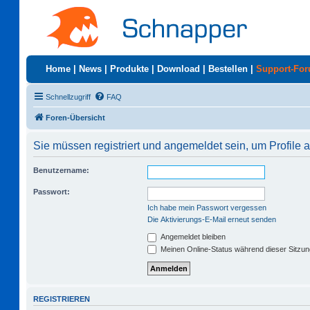
Home
|
News
|
Produkte
|
Download
|
Bestellen
|
Support-Fo
Schnellzugriff
FAQ
Foren-Übersicht
Sie müssen registriert und angemeldet sein, um Profile
Benutzername:
Passwort:
Ich habe mein Passwort vergessen
Die Aktivierungs-E-Mail erneut senden
Angemeldet bleiben
Meinen Online-Status während dieser Sitzu
REGISTRIEREN