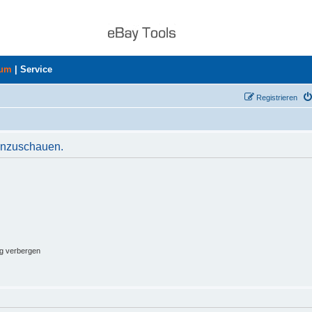
rum
|
Service
Registrieren
 anzuschauen.
ng verbergen