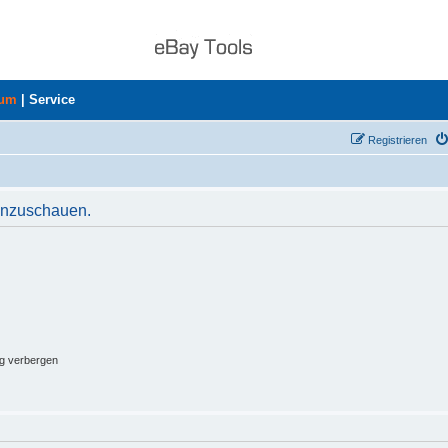
rum
|
Service
Registrieren
 anzuschauen.
ng verbergen