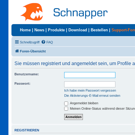
Home
|
News
|
Produkte
|
Download
|
Bestellen
|
Support-Fo
Schnellzugriff
FAQ
Foren-Übersicht
Sie müssen registriert und angemeldet sein, um Profile
Benutzername:
Passwort:
Ich habe mein Passwort vergessen
Die Aktivierungs-E-Mail erneut senden
Angemeldet bleiben
Meinen Online-Status während dieser Sitzu
REGISTRIEREN