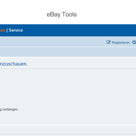
rum
|
Service
Registrieren
 anzuschauen.
ng verbergen