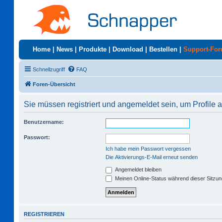
Home
|
News
|
Produkte
|
Download
|
Bestellen
|
Support-Fo
Schnellzugriff
FAQ
Foren-Übersicht
Sie müssen registriert und angemeldet sein, um Profile
Benutzername:
Passwort:
Ich habe mein Passwort vergessen
Die Aktivierungs-E-Mail erneut senden
Angemeldet bleiben
Meinen Online-Status während dieser Sitzu
REGISTRIEREN