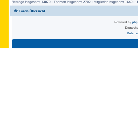
Beiträge insgesamt
13079
• Themen insgesamt
2702
• Mitglieder insgesamt
1640
• U
Foren-Übersicht
Powered by
ph
Deutsche
Datens