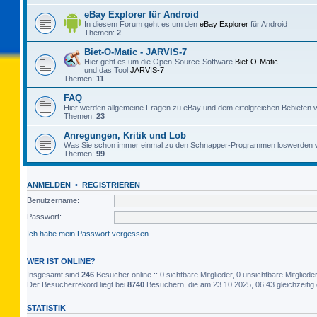
eBay Explorer für Android
In diesem Forum geht es um den
eBay Explorer
für Android
Themen:
2
Biet-O-Matic - JARVIS-7
Hier geht es um die Open-Source-Software
Biet-O-Matic
und das Tool
JARVIS-7
Themen:
11
FAQ
Hier werden allgemeine Fragen zu eBay und dem erfolgreichen Bebieten v
Themen:
23
Anregungen, Kritik und Lob
Was Sie schon immer einmal zu den Schnapper-Programmen loswerden w
Themen:
99
ANMELDEN
•
REGISTRIEREN
Benutzername:
Passwort:
Ich habe mein Passwort vergessen
WER IST ONLINE?
Insgesamt sind
246
Besucher online :: 0 sichtbare Mitglieder, 0 unsichtbare Mitglie
Der Besucherrekord liegt bei
8740
Besuchern, die am 23.10.2025, 06:43 gleichzeitig 
STATISTIK