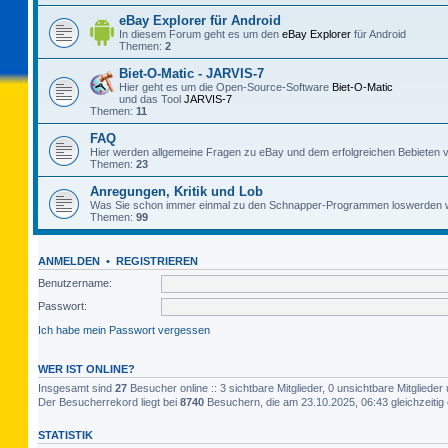
eBay Explorer für Android
In diesem Forum geht es um den
eBay Explorer
für Android
Themen:
2
Biet-O-Matic - JARVIS-7
Hier geht es um die Open-Source-Software
Biet-O-Matic
und das Tool
JARVIS-7
Themen:
11
FAQ
Hier werden allgemeine Fragen zu eBay und dem erfolgreichen Bebieten v
Themen:
23
Anregungen, Kritik und Lob
Was Sie schon immer einmal zu den Schnapper-Programmen loswerden w
Themen:
99
ANMELDEN
•
REGISTRIEREN
Benutzername:
Passwort:
Ich habe mein Passwort vergessen
WER IST ONLINE?
Insgesamt sind
27
Besucher online :: 3 sichtbare Mitglieder, 0 unsichtbare Mitglied
Der Besucherrekord liegt bei
8740
Besuchern, die am 23.10.2025, 06:43 gleichzeitig 
STATISTIK