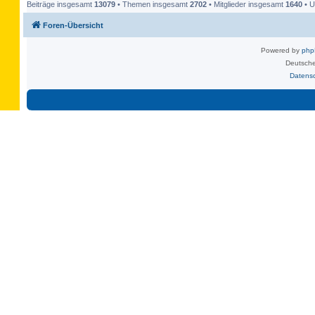
Beiträge insgesamt
13079
• Themen insgesamt
2702
• Mitglieder insgesamt
1640
• U
Foren-Übersicht
Powered by
ph
Deutsche
Datens