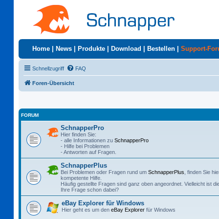
Home
|
News
|
Produkte
|
Download
|
Bestellen
|
Support-Fo
Schnellzugriff
FAQ
Foren-Übersicht
FORUM
SchnapperPro
Hier finden Sie:
- alle Informationen zu
SchnapperPro
- Hilfe bei Problemen
- Antworten auf Fragen.
SchnapperPlus
Bei Problemen oder Fragen rund um
SchnapperPlus
, finden Sie hie
kompetente Hilfe.
Häufig gestellte Fragen sind ganz oben angeordnet. Vielleicht ist di
Ihre Frage schon dabei?
eBay Explorer für Windows
Hier geht es um den
eBay Explorer
für Windows