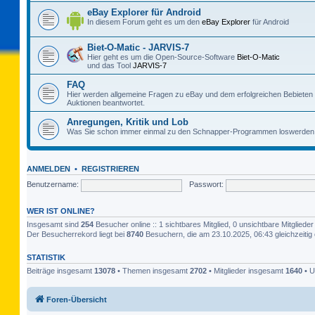
eBay Explorer für Android
In diesem Forum geht es um den
eBay Explorer
für Android
Biet-O-Matic - JARVIS-7
Hier geht es um die Open-Source-Software
Biet-O-Matic
und das Tool
JARVIS-7
FAQ
Hier werden allgemeine Fragen zu eBay und dem erfolgreichen Bebieten
Auktionen beantwortet.
Anregungen, Kritik und Lob
Was Sie schon immer einmal zu den Schnapper-Programmen loswerden 
ANMELDEN
•
REGISTRIEREN
Benutzername:
Passwort:
WER IST ONLINE?
Insgesamt sind
254
Besucher online :: 1 sichtbares Mitglied, 0 unsichtbare Mitglied
Der Besucherrekord liegt bei
8740
Besuchern, die am 23.10.2025, 06:43 gleichzeitig 
STATISTIK
Beiträge insgesamt
13078
• Themen insgesamt
2702
• Mitglieder insgesamt
1640
• U
Foren-Übersicht