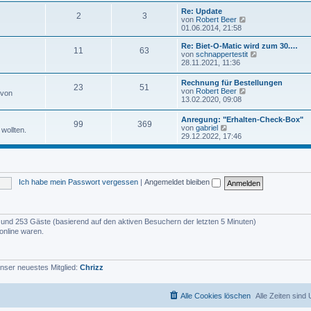
u
e
e
Re: Update
i
2
3
s
N
von
Robert Beer
t
t
e
01.06.2014, 21:58
r
e
u
a
r
e
Re: Biet-O-Matic wird zum 30.…
g
11
63
B
s
N
von
schnappertestit
e
t
e
28.11.2021, 11:36
i
e
u
t
r
e
Rechnung für Bestellungen
r
B
23
51
s
N
von
Robert Beer
a
 von
e
t
e
13.02.2020, 09:08
g
i
e
u
t
r
e
r
Anregung: "Erhalten-Check-Box"
B
99
369
s
N
a
von
gabriel
e
wollten.
t
e
g
29.12.2022, 17:46
i
e
u
t
r
e
r
B
s
a
e
t
g
i
e
t
Ich habe mein Passwort vergessen
|
Angemeldet bleiben
r
r
B
a
e
g
i
t
er und 253 Gäste (basierend auf den aktiven Besuchern der letzten 5 Minuten)
r
online waren.
a
g
nser neuestes Mitglied:
Chrizz
Alle Cookies löschen
Alle Zeiten sind