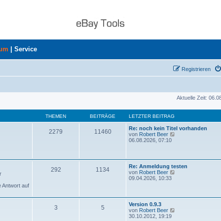
rum
|
Service
Registrieren
Aktuelle Zeit: 06.
THEMEN
BEITRÄGE
LETZTER BEITRAG
Re: noch kein Titel vorhanden
2279
11460
N
von
Robert Beer
e
06.08.2026, 07:10
u
e
s
t
Re: Anmeldung testen
292
1134
e
N
von
Robert Beer
r
r
e
09.04.2026, 10:33
B
u
e Antwort auf
e
e
i
s
t
t
Version 0.9.3
r
3
5
e
N
von
Robert Beer
a
r
e
30.10.2012, 19:19
g
B