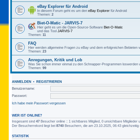
eBay Explorer für Android
In diesem Forum geht es um den
eBay Explorer
für Android
Themen:
2
Biet-O-Matic - JARVIS-7
Hier geht es um die Open-Source-Software
Biet-O-Matic
und das Tool
JARVIS-7
Themen:
11
FAQ
Hier werden allgemeine Fragen zu eBay und dem erfolgreichen Bebieten v
Themen:
23
Anregungen, Kritik und Lob
Was Sie schon immer einmal zu den Schnapper-Programmen loswerden w
Themen:
99
ANMELDEN
•
REGISTRIEREN
Benutzername:
Passwort:
Ich habe mein Passwort vergessen
WER IST ONLINE?
Insgesamt sind
47
Besucher online :: 1 sichtbares Mitglied, 0 unsichtbare Mitgliede
Der Besucherrekord liegt bei
8740
Besuchern, die am 23.10.2025, 06:43 gleichzeitig 
STATISTIK