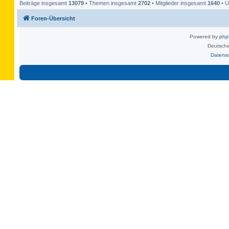
Beiträge insgesamt
13079
• Themen insgesamt
2702
• Mitglieder insgesamt
1640
• U
Foren-Übersicht
Powered by
ph
Deutsche
Datens