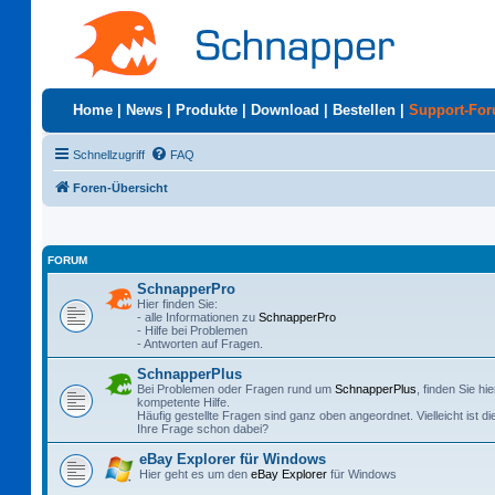
Home
|
News
|
Produkte
|
Download
|
Bestellen
|
Support-Fo
Schnellzugriff
FAQ
Foren-Übersicht
FORUM
SchnapperPro
Hier finden Sie:
- alle Informationen zu
SchnapperPro
- Hilfe bei Problemen
- Antworten auf Fragen.
SchnapperPlus
Bei Problemen oder Fragen rund um
SchnapperPlus
, finden Sie hie
kompetente Hilfe.
Häufig gestellte Fragen sind ganz oben angeordnet. Vielleicht ist di
Ihre Frage schon dabei?
eBay Explorer für Windows
Hier geht es um den
eBay Explorer
für Windows