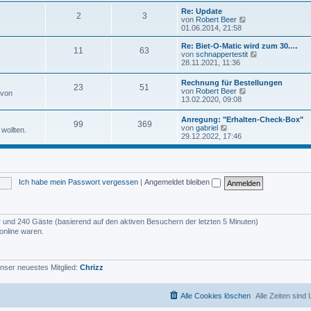
u
e
e
Re: Update
i
2
3
s
N
von
Robert Beer
t
t
e
01.06.2014, 21:58
r
e
u
a
r
e
Re: Biet-O-Matic wird zum 30.…
g
11
63
B
s
N
von
schnappertestit
e
t
e
28.11.2021, 11:36
i
e
u
t
r
e
Rechnung für Bestellungen
r
B
23
51
s
N
von
Robert Beer
a
 von
e
t
e
13.02.2020, 09:08
g
i
e
u
t
r
e
r
Anregung: "Erhalten-Check-Box"
B
99
369
s
N
a
von
gabriel
e
wollten.
t
e
g
29.12.2022, 17:46
i
e
u
t
r
e
r
B
s
a
e
t
g
i
e
t
Ich habe mein Passwort vergessen
|
Angemeldet bleiben
r
r
B
a
e
g
i
t
der und 240 Gäste (basierend auf den aktiven Besuchern der letzten 5 Minuten)
r
online waren.
a
g
nser neuestes Mitglied:
Chrizz
Alle Cookies löschen
Alle Zeiten sind