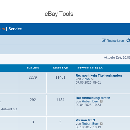
rum
|
Service
Registrieren
Aktuelle Zeit: 10.
THEMEN
BEITRÄGE
LETZTER BEITRAG
Re: noch kein Titel vorhanden
2279
11461
N
von
v-two
e
07.08.2026, 09:01
u
e
s
t
Re: Anmeldung testen
292
1134
e
N
von
Robert Beer
r
r
e
09.04.2026, 10:33
B
u
e Antwort auf
e
e
i
s
t
t
Version 0.9.3
r
3
5
e
N
von
Robert Beer
a
r
e
30.10.2012, 19:19
g
B