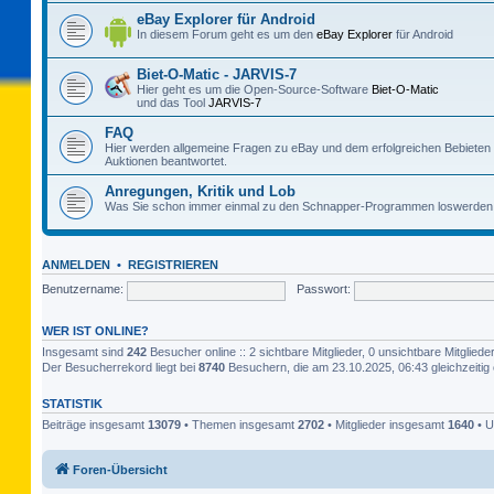
eBay Explorer für Android
In diesem Forum geht es um den
eBay Explorer
für Android
Biet-O-Matic - JARVIS-7
Hier geht es um die Open-Source-Software
Biet-O-Matic
und das Tool
JARVIS-7
FAQ
Hier werden allgemeine Fragen zu eBay und dem erfolgreichen Bebieten
Auktionen beantwortet.
Anregungen, Kritik und Lob
Was Sie schon immer einmal zu den Schnapper-Programmen loswerden 
ANMELDEN
•
REGISTRIEREN
Benutzername:
Passwort:
WER IST ONLINE?
Insgesamt sind
242
Besucher online :: 2 sichtbare Mitglieder, 0 unsichtbare Mitglie
Der Besucherrekord liegt bei
8740
Besuchern, die am 23.10.2025, 06:43 gleichzeitig 
STATISTIK
Beiträge insgesamt
13079
• Themen insgesamt
2702
• Mitglieder insgesamt
1640
• U
Foren-Übersicht