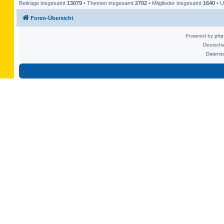
Beiträge insgesamt
13079
• Themen insgesamt
2702
• Mitglieder insgesamt
1640
• U
Foren-Übersicht
Powered by
ph
Deutsche
Datens