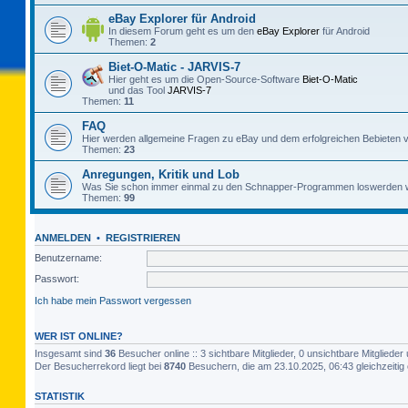
eBay Explorer für Android
In diesem Forum geht es um den
eBay Explorer
für Android
Themen:
2
Biet-O-Matic - JARVIS-7
Hier geht es um die Open-Source-Software
Biet-O-Matic
und das Tool
JARVIS-7
Themen:
11
FAQ
Hier werden allgemeine Fragen zu eBay und dem erfolgreichen Bebieten v
Themen:
23
Anregungen, Kritik und Lob
Was Sie schon immer einmal zu den Schnapper-Programmen loswerden w
Themen:
99
ANMELDEN
•
REGISTRIEREN
Benutzername:
Passwort:
Ich habe mein Passwort vergessen
WER IST ONLINE?
Insgesamt sind
36
Besucher online :: 3 sichtbare Mitglieder, 0 unsichtbare Mitglied
Der Besucherrekord liegt bei
8740
Besuchern, die am 23.10.2025, 06:43 gleichzeitig 
STATISTIK