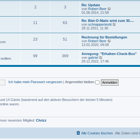
u
e
e
Re: Update
i
2
3
s
N
von
Robert Beer
t
t
e
01.06.2014, 21:58
r
e
u
a
r
e
Re: Biet-O-Matic wird zum 30.…
g
11
63
B
s
N
von
schnappertestit
e
t
e
28.11.2021, 11:36
i
e
u
t
r
e
Rechnung für Bestellungen
r
B
23
51
s
N
von
Robert Beer
a
 von
e
t
e
13.02.2020, 09:08
g
i
e
u
t
r
e
r
Anregung: "Erhalten-Check-Box"
B
99
369
s
N
a
von
gabriel
e
wollten.
t
e
g
29.12.2022, 17:46
i
e
u
t
r
e
r
B
s
a
e
t
g
i
e
t
Ich habe mein Passwort vergessen
|
Angemeldet bleiben
r
r
B
a
e
g
i
t
er und 14 Gäste (basierend auf den aktiven Besuchern der letzten 5 Minuten)
r
online waren.
a
g
nser neuestes Mitglied:
Chrizz
Alle Cookies löschen
Alle Zeiten sind