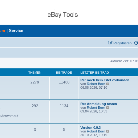
rum
|
Service
Registrieren
Aktuelle Zeit: 07.
THEMEN
BEITRÄGE
LETZTER BEITRAG
Re: noch kein Titel vorhanden
2279
11460
N
von
Robert Beer
e
06.08.2026, 07:10
u
e
s
t
Re: Anmeldung testen
292
1134
e
N
von
Robert Beer
r
r
e
09.04.2026, 10:33
B
u
e Antwort auf
e
e
i
s
t
t
Version 0.9.3
r
3
5
e
N
von
Robert Beer
a
r
e
30.10.2012, 19:19
g
B