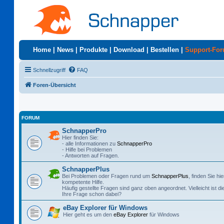
Home
|
News
|
Produkte
|
Download
|
Bestellen
|
Support-Fo
Schnellzugriff
FAQ
Foren-Übersicht
FORUM
SchnapperPro
Hier finden Sie:
- alle Informationen zu
SchnapperPro
- Hilfe bei Problemen
- Antworten auf Fragen.
SchnapperPlus
Bei Problemen oder Fragen rund um
SchnapperPlus
, finden Sie hie
kompetente Hilfe.
Häufig gestellte Fragen sind ganz oben angeordnet. Vielleicht ist di
Ihre Frage schon dabei?
eBay Explorer für Windows
Hier geht es um den
eBay Explorer
für Windows