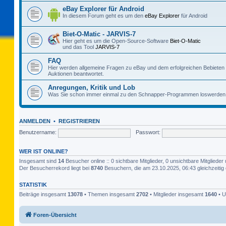
eBay Explorer für Android
In diesem Forum geht es um den
eBay Explorer
für Android
Biet-O-Matic - JARVIS-7
Hier geht es um die Open-Source-Software
Biet-O-Matic
und das Tool
JARVIS-7
FAQ
Hier werden allgemeine Fragen zu eBay und dem erfolgreichen Bebieten
Auktionen beantwortet.
Anregungen, Kritik und Lob
Was Sie schon immer einmal zu den Schnapper-Programmen loswerden 
ANMELDEN
•
REGISTRIEREN
Benutzername:
Passwort:
WER IST ONLINE?
Insgesamt sind
14
Besucher online :: 0 sichtbare Mitglieder, 0 unsichtbare Mitglied
Der Besucherrekord liegt bei
8740
Besuchern, die am 23.10.2025, 06:43 gleichzeitig 
STATISTIK
Beiträge insgesamt
13078
• Themen insgesamt
2702
• Mitglieder insgesamt
1640
• U
Foren-Übersicht