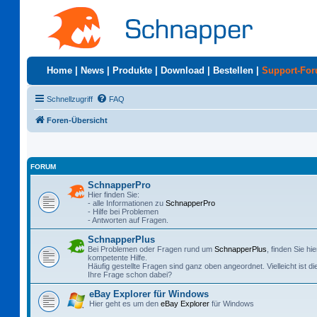
Home
|
News
|
Produkte
|
Download
|
Bestellen
|
Support-Fo
Schnellzugriff
FAQ
Foren-Übersicht
FORUM
SchnapperPro
Hier finden Sie:
- alle Informationen zu
SchnapperPro
- Hilfe bei Problemen
- Antworten auf Fragen.
SchnapperPlus
Bei Problemen oder Fragen rund um
SchnapperPlus
, finden Sie hie
kompetente Hilfe.
Häufig gestellte Fragen sind ganz oben angeordnet. Vielleicht ist di
Ihre Frage schon dabei?
eBay Explorer für Windows
Hier geht es um den
eBay Explorer
für Windows