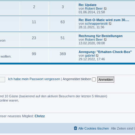
u
e
e
Re: Update
i
2
3
s
N
von
Robert Beer
t
t
e
01.06.2014, 21:58
r
e
u
a
r
e
Re: Biet-O-Matic wird zum 30.…
g
11
63
B
s
N
von
schnappertestit
e
t
e
28.11.2021, 11:36
i
e
u
t
r
e
Rechnung für Bestellungen
r
B
23
51
s
N
von
Robert Beer
a
 von
e
t
e
13.02.2020, 09:08
g
i
e
u
t
r
e
r
Anregung: "Erhalten-Check-Box"
B
99
369
s
N
a
von
gabriel
e
wollten.
t
e
g
29.12.2022, 17:46
i
e
u
t
r
e
r
B
s
a
e
t
g
i
e
t
Ich habe mein Passwort vergessen
|
Angemeldet bleiben
r
r
B
a
e
g
i
t
 und 10 Gäste (basierend auf den aktiven Besuchern der letzten 5 Minuten)
r
online waren.
a
g
nser neuestes Mitglied:
Chrizz
Alle Cookies löschen
Alle Zeiten sind