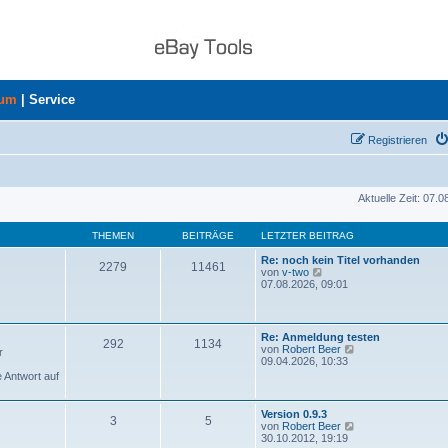
rum
|
Service
Registrieren
Aktuelle Zeit: 07.
THEMEN
BEITRÄGE
LETZTER BEITRAG
Re: noch kein Titel vorhanden
2279
11461
N
von
v-two
e
07.08.2026, 09:01
u
e
s
t
Re: Anmeldung testen
292
1134
e
N
von
Robert Beer
r
r
e
09.04.2026, 10:33
B
u
e Antwort auf
e
e
i
s
t
t
Version 0.9.3
r
3
5
e
N
von
Robert Beer
a
r
e
30.10.2012, 19:19
g
B