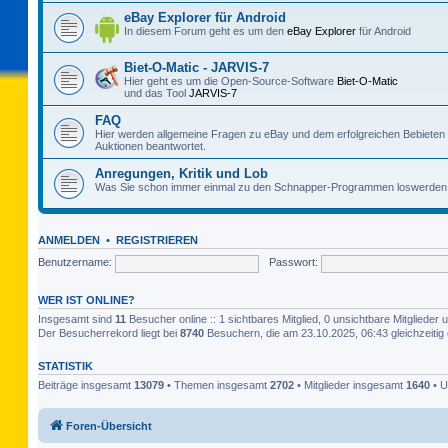
eBay Explorer für Android
In diesem Forum geht es um den
eBay Explorer
für Android
Biet-O-Matic - JARVIS-7
Hier geht es um die Open-Source-Software
Biet-O-Matic
und das Tool
JARVIS-7
FAQ
Hier werden allgemeine Fragen zu eBay und dem erfolgreichen Bebieten
Auktionen beantwortet.
Anregungen, Kritik und Lob
Was Sie schon immer einmal zu den Schnapper-Programmen loswerden 
ANMELDEN
•
REGISTRIEREN
Benutzername:
Passwort:
WER IST ONLINE?
Insgesamt sind
11
Besucher online :: 1 sichtbares Mitglied, 0 unsichtbare Mitglieder
Der Besucherrekord liegt bei
8740
Besuchern, die am 23.10.2025, 06:43 gleichzeitig 
STATISTIK
Beiträge insgesamt
13079
• Themen insgesamt
2702
• Mitglieder insgesamt
1640
• U
Foren-Übersicht