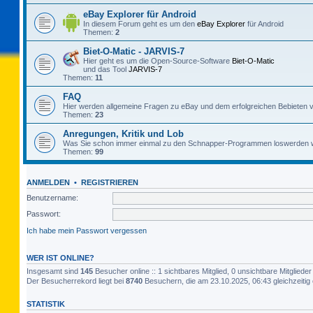
eBay Explorer für Android
In diesem Forum geht es um den
eBay Explorer
für Android
Themen:
2
Biet-O-Matic - JARVIS-7
Hier geht es um die Open-Source-Software
Biet-O-Matic
und das Tool
JARVIS-7
Themen:
11
FAQ
Hier werden allgemeine Fragen zu eBay und dem erfolgreichen Bebieten v
Themen:
23
Anregungen, Kritik und Lob
Was Sie schon immer einmal zu den Schnapper-Programmen loswerden w
Themen:
99
ANMELDEN
•
REGISTRIEREN
Benutzername:
Passwort:
Ich habe mein Passwort vergessen
WER IST ONLINE?
Insgesamt sind
145
Besucher online :: 1 sichtbares Mitglied, 0 unsichtbare Mitglied
Der Besucherrekord liegt bei
8740
Besuchern, die am 23.10.2025, 06:43 gleichzeitig 
STATISTIK