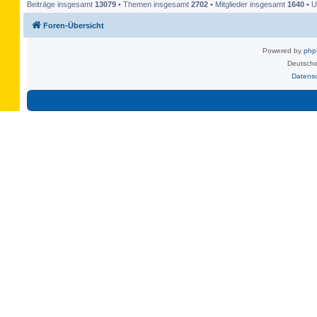
Beiträge insgesamt
13079
• Themen insgesamt
2702
• Mitglieder insgesamt
1640
• U
Foren-Übersicht
Powered by
ph
Deutsche
Datens