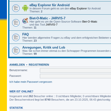
eBay Explorer für Android
In diesem Forum geht es um den
eBay Explorer
für Android
Themen:
2
Biet-O-Matic - JARVIS-7
Hier geht es um die Open-Source-Software
Biet-O-Matic
und das Tool
JARVIS-7
Themen:
11
FAQ
Hier werden allgemeine Fragen zu eBay und dem erfolgreichen Bebieten v
Themen:
23
Anregungen, Kritik und Lob
Was Sie schon immer einmal zu den Schnapper-Programmen loswerden w
Themen:
99
ANMELDEN
•
REGISTRIEREN
Benutzername:
Passwort:
Ich habe mein Passwort vergessen
WER IST ONLINE?
Insgesamt sind
262
Besucher online :: 0 sichtbare Mitglieder, 0 unsichtbare Mitglie
Der Besucherrekord liegt bei
8740
Besuchern, die am 23.10.2025, 06:43 gleichzeitig 
STATISTIK