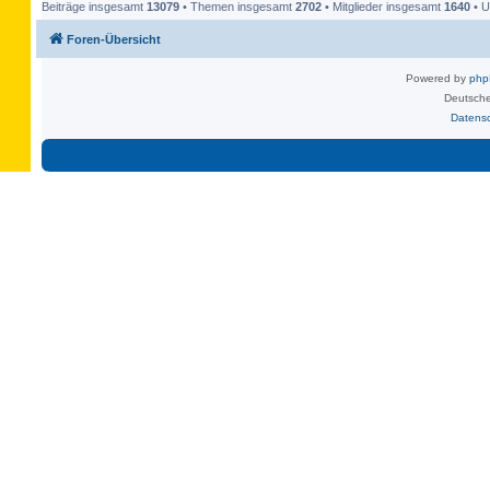
Beiträge insgesamt
13079
• Themen insgesamt
2702
• Mitglieder insgesamt
1640
• U
Foren-Übersicht
Powered by
ph
Deutsche
Datens