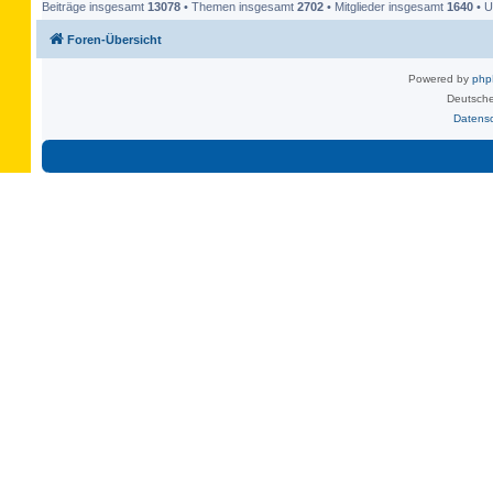
Beiträge insgesamt
13078
• Themen insgesamt
2702
• Mitglieder insgesamt
1640
• U
Foren-Übersicht
Powered by
ph
Deutsche
Datens