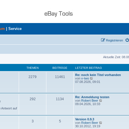
rum
|
Service
Registrieren
Aktuelle Zeit: 08.
THEMEN
BEITRÄGE
LETZTER BEITRAG
Re: noch kein Titel vorhanden
2279
11461
N
von
v-two
e
07.08.2026, 09:01
u
e
s
t
Re: Anmeldung testen
292
1134
e
N
von
Robert Beer
r
r
e
09.04.2026, 10:33
B
u
e Antwort auf
e
e
i
s
t
t
Version 0.9.3
r
3
5
e
N
von
Robert Beer
a
r
e
30.10.2012, 19:19
g
B