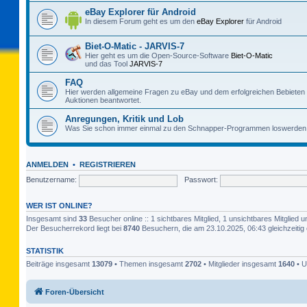
eBay Explorer für Android
In diesem Forum geht es um den
eBay Explorer
für Android
Biet-O-Matic - JARVIS-7
Hier geht es um die Open-Source-Software
Biet-O-Matic
und das Tool
JARVIS-7
FAQ
Hier werden allgemeine Fragen zu eBay und dem erfolgreichen Bebieten
Auktionen beantwortet.
Anregungen, Kritik und Lob
Was Sie schon immer einmal zu den Schnapper-Programmen loswerden 
ANMELDEN
•
REGISTRIEREN
Benutzername:
Passwort:
WER IST ONLINE?
Insgesamt sind
33
Besucher online :: 1 sichtbares Mitglied, 1 unsichtbares Mitglied
Der Besucherrekord liegt bei
8740
Besuchern, die am 23.10.2025, 06:43 gleichzeitig 
STATISTIK
Beiträge insgesamt
13079
• Themen insgesamt
2702
• Mitglieder insgesamt
1640
• U
Foren-Übersicht