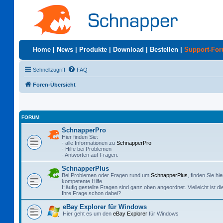
Home
|
News
|
Produkte
|
Download
|
Bestellen
|
Support-Fo
Schnellzugriff
FAQ
Foren-Übersicht
FORUM
SchnapperPro
Hier finden Sie:
- alle Informationen zu
SchnapperPro
- Hilfe bei Problemen
- Antworten auf Fragen.
SchnapperPlus
Bei Problemen oder Fragen rund um
SchnapperPlus
, finden Sie hie
kompetente Hilfe.
Häufig gestellte Fragen sind ganz oben angeordnet. Vielleicht ist di
Ihre Frage schon dabei?
eBay Explorer für Windows
Hier geht es um den
eBay Explorer
für Windows