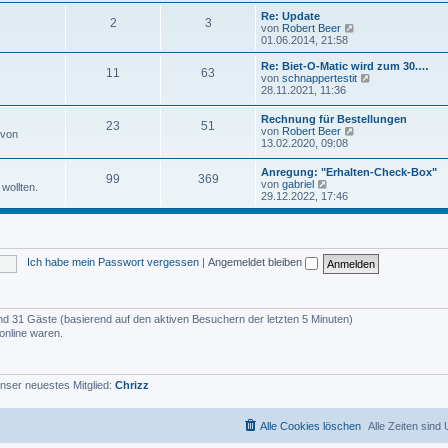
u
e
e
Re: Update
i
2
3
s
N
von
Robert Beer
t
t
e
01.06.2014, 21:58
r
e
u
a
r
e
Re: Biet-O-Matic wird zum 30.…
g
11
63
B
s
N
von
schnappertestit
e
t
e
28.11.2021, 11:36
i
e
u
t
r
e
Rechnung für Bestellungen
r
B
23
51
s
N
von
Robert Beer
a
 von
e
t
e
13.02.2020, 09:08
g
i
e
u
t
r
e
r
Anregung: "Erhalten-Check-Box"
B
99
369
s
N
a
von
gabriel
e
wollten.
t
e
g
29.12.2022, 17:46
i
e
u
t
r
e
r
B
s
a
e
t
g
i
e
t
Ich habe mein Passwort vergessen
|
Angemeldet bleiben
r
r
B
a
e
g
i
t
 und 31 Gäste (basierend auf den aktiven Besuchern der letzten 5 Minuten)
r
online waren.
a
g
nser neuestes Mitglied:
Chrizz
Alle Cookies löschen
Alle Zeiten sind