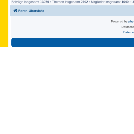
Beiträge insgesamt
13079
• Themen insgesamt
2702
• Mitglieder insgesamt
1640
• U
Foren-Übersicht
Powered by
ph
Deutsche
Datens