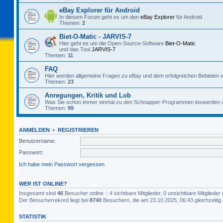
eBay Explorer für Android
In diesem Forum geht es um den
eBay Explorer
für Android
Themen:
2
Biet-O-Matic - JARVIS-7
Hier geht es um die Open-Source-Software
Biet-O-Matic
und das Tool
JARVIS-7
Themen:
11
FAQ
Hier werden allgemeine Fragen zu eBay und dem erfolgreichen Bebieten v
Themen:
23
Anregungen, Kritik und Lob
Was Sie schon immer einmal zu den Schnapper-Programmen loswerden w
Themen:
99
ANMELDEN
•
REGISTRIEREN
Benutzername:
Passwort:
Ich habe mein Passwort vergessen
WER IST ONLINE?
Insgesamt sind
46
Besucher online :: 4 sichtbare Mitglieder, 0 unsichtbare Mitglied
Der Besucherrekord liegt bei
8740
Besuchern, die am 23.10.2025, 06:43 gleichzeitig 
STATISTIK